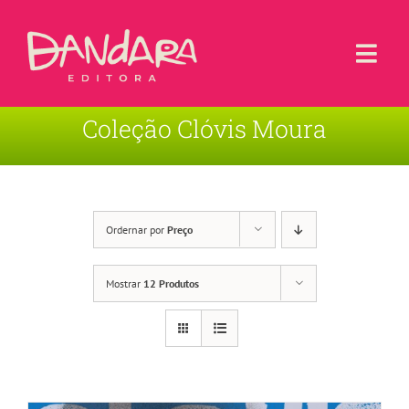
Ir
para
o
Togg
conteúdo
Navi
Coleção Clóvis Moura
Livros
Blog
Contato
Ordernar por
Preço
Sobre a Editora
Mostrar
12 Produtos
Área de Usuário
Carrinho