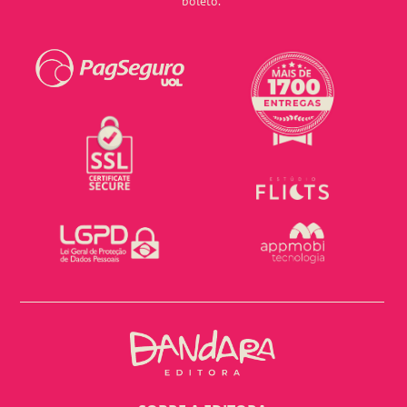
boleto.