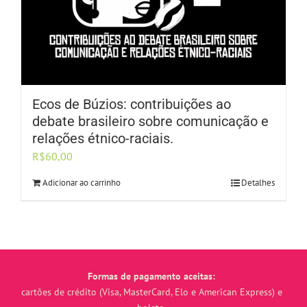
Ecos de Búzios: contribuições ao
debate brasileiro sobre comunicação e
relações étnico-raciais.
R$
60,00
Adicionar ao carrinho
Detalhes
Formas de pagamento aceitas:
cartões de crédito (Visa, MasterCard, Elo e American Express) e