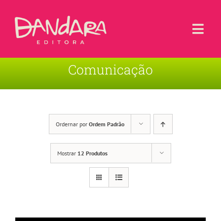
Ir
para
o
Togg
conteúdo
Navi
Comunicação
Livros
Blog
Contato
Ordernar por
Ordem Padrão
Sobre a Editora
Mostrar
12 Produtos
Área de Usuário
Carrinho