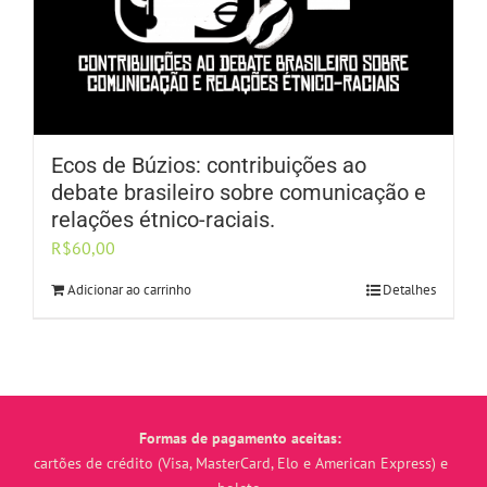
Ecos de Búzios: contribuições ao
debate brasileiro sobre comunicação e
relações étnico-raciais.
R$
60,00
Adicionar ao carrinho
Detalhes
Formas de pagamento aceitas:
cartões de crédito (Visa, MasterCard, Elo e American Express) e