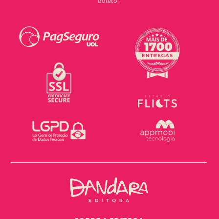
boleto.