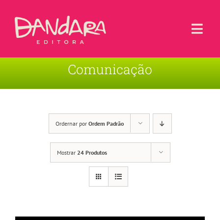
Ir
para
o
Togg
conteúdo
Navi
Comunicação
Livros
Blog
Contato
Ordernar por
Ordem Padrão
Sobre a Editora
Mostrar
24 Produtos
Área de Usuário
Carrinho