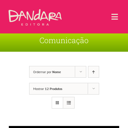
Ir
para
o
Togg
conteúdo
Navi
Comunicação
Livros
Blog
Contato
Ordernar por
Nome
Sobre a Editora
Mostrar
12 Produtos
Área de Usuário
Carrinho