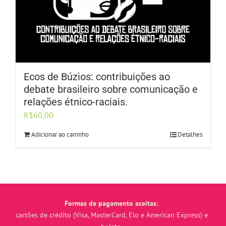
Ecos de Búzios: contribuições ao
debate brasileiro sobre comunicação e
relações étnico-raciais.
R$
60,00
Adicionar ao carrinho
Detalhes
Formas de pagamento aceitas:
cartões de crédito (Visa, MasterCard, Elo e American Express) e