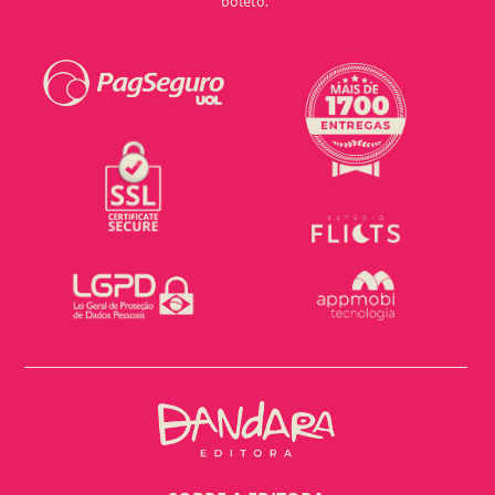
boleto.