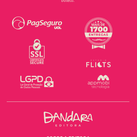
boleto.