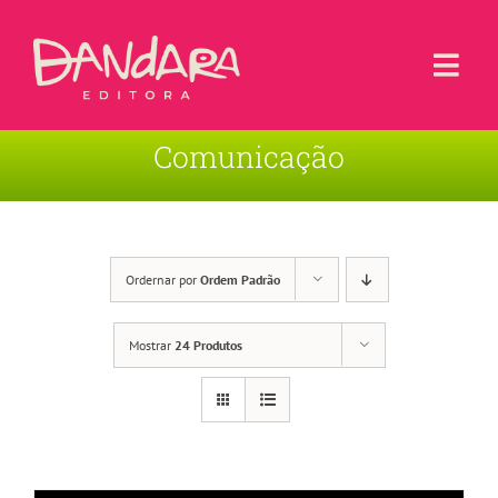
Ir
para
o
Togg
conteúdo
Navi
Comunicação
Livros
Blog
Contato
Ordernar por
Ordem Padrão
Sobre a Editora
Mostrar
24 Produtos
Área de Usuário
Carrinho