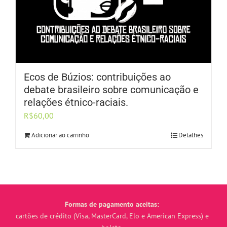
Ecos de Búzios: contribuições ao
debate brasileiro sobre comunicação e
relações étnico-raciais.
R$
60,00
Adicionar ao carrinho
Detalhes
Formas de pagamento aceitas:
cartões de crédito (Visa, MasterCard, Elo e American Express) e