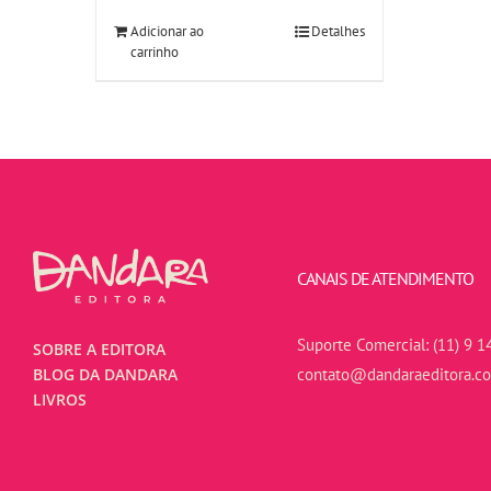
Adicionar ao
Detalhes
carrinho
CANAIS DE ATENDIMENTO
Suporte Comercial:
(11) 9 1
SOBRE A EDITORA
contato@dandaraeditora.c
BLOG DA DANDARA
LIVROS