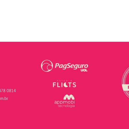
478 0814
om.br