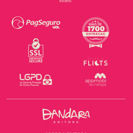
boleto.