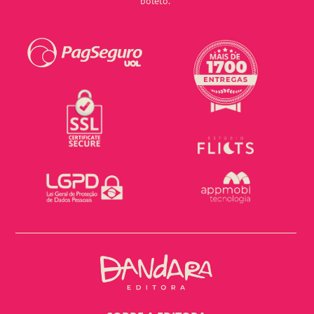
boleto.