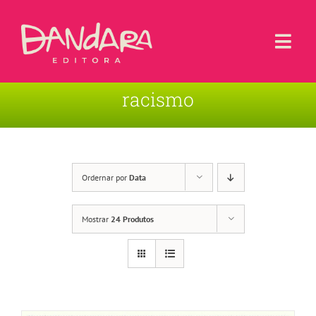
Ir
para
o
Togg
conteúdo
Navi
racismo
Livros
Blog
Contato
Ordernar por
Data
Sobre a Editora
Mostrar
24 Produtos
Área de Usuário
Carrinho