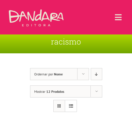
Ir
para
o
Togg
conteúdo
Navi
racismo
Livros
Blog
Contato
Ordernar por
Nome
Sobre a Editora
Mostrar
12 Produtos
Área de Usuário
Carrinho