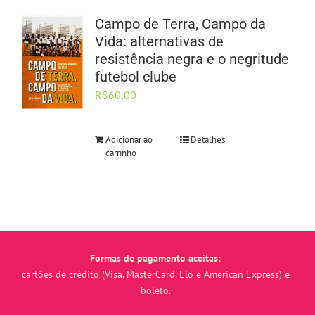
Campo de Terra, Campo da
Vida: alternativas de
resistência negra e o negritude
futebol clube
R$
60,00
Adicionar ao
Detalhes
carrinho
Formas de pagamento aceitas:
cartões de crédito (Visa, MasterCard, Elo e American Express) e
boleto.