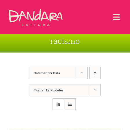
Ir
para
o
Togg
conteúdo
Navi
racismo
Livros
Blog
Contato
Ordernar por
Data
Sobre a Editora
Mostrar
12 Produtos
Área de Usuário
Carrinho