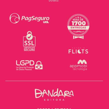
boleto.