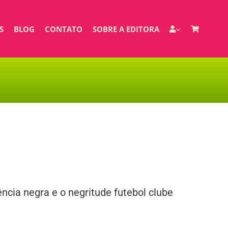
S
BLOG
CONTATO
SOBRE A EDITORA
ncia negra e o negritude futebol clube