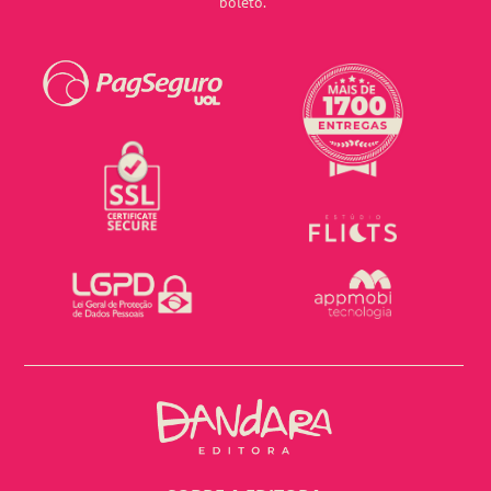
boleto.