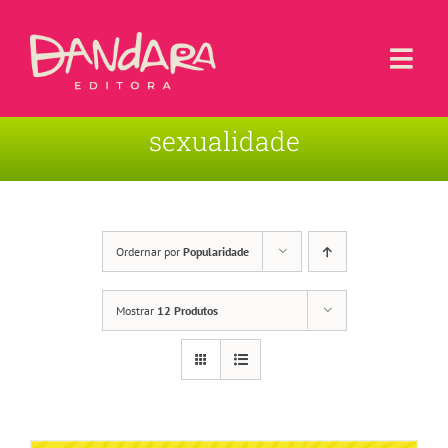
Ir
para
o
Togg
conteúdo
Navi
sexualidade
Livros
Blog
Contato
Ordernar por
Popularidade
Sobre a Editora
Mostrar
12 Produtos
Área de Usuário
Carrinho