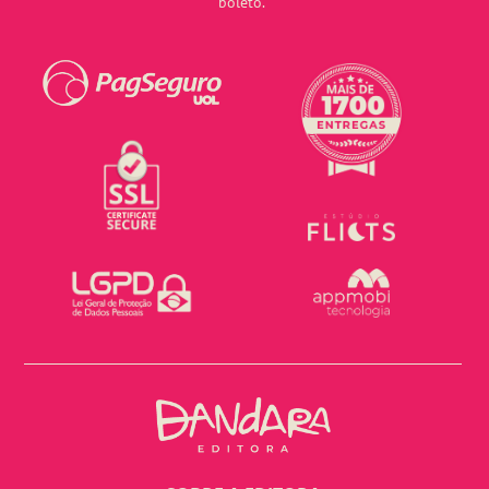
boleto.