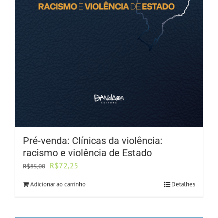
Pré-venda: Clínicas da violência:
racismo e violência de Estado
O
O
R$
72,25
R$
85,00
preço
preço
Adicionar ao carrinho
Detalhes
original
atual
era:
é:
R$85,00.
R$72,25.