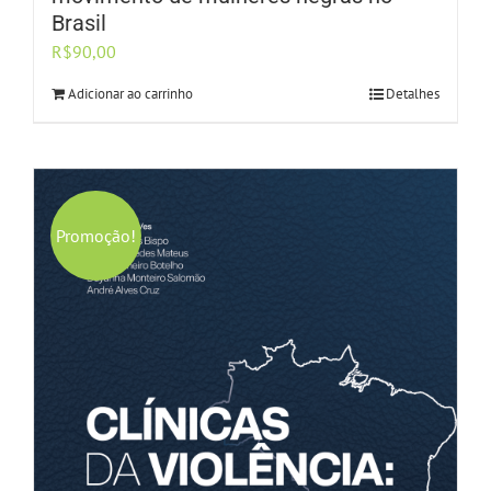
Brasil
R$
90,00
Adicionar ao carrinho
Detalhes
Promoção!