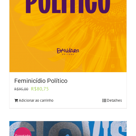
Feminicídio Político
O
O
R$
80,75
R$
95,00
preço
preço
Adicionar ao carrinho
Detalhes
original
atual
era:
é:
R$95,00.
R$80,75.
Esgotado