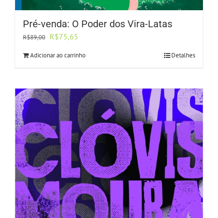
Pré-venda: O Poder dos Vira-Latas
O
O
R$
75,65
R$
89,00
preço
preço
Adicionar ao carrinho
Detalhes
original
atual
era:
é:
R$89,00.
R$75,65.