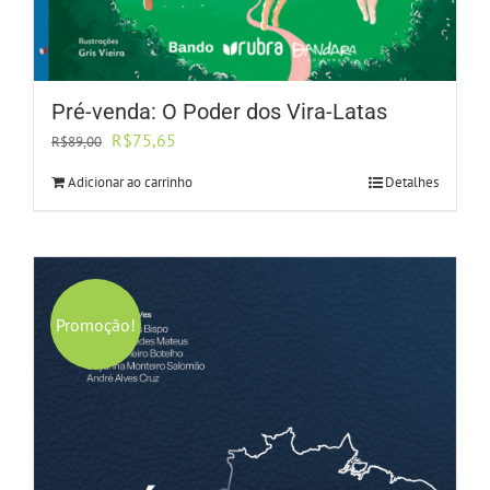
Pré-venda: O Poder dos Vira-Latas
O
O
R$
75,65
R$
89,00
preço
preço
Adicionar ao carrinho
Detalhes
original
atual
era:
é:
R$89,00.
R$75,65.
Promoção!