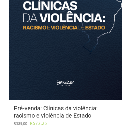
Pré-venda: Clínicas da violência:
racismo e violência de Estado
O
O
R$
72,25
R$
85,00
preço
preço