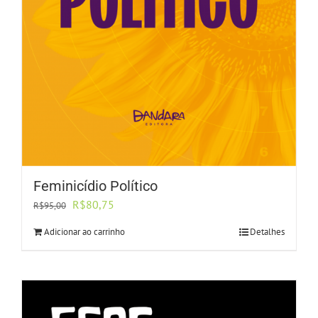
Feminicídio Político
O
O
R$
80,75
R$
95,00
preço
preço
Adicionar ao carrinho
Detalhes
original
atual
era:
é:
R$95,00.
R$80,75.