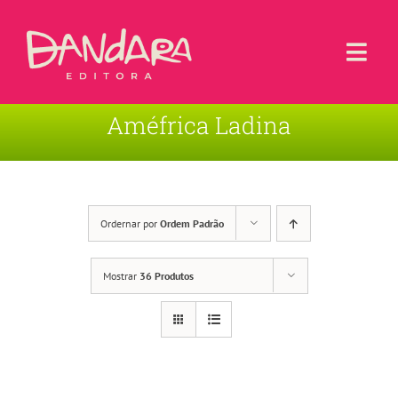
Ir
para
o
Togg
conteúdo
Navi
Améfrica Ladina
Livros
Blog
Contato
Ordernar por
Ordem Padrão
Sobre a Editora
Mostrar
36 Produtos
Área de Usuário
Carrinho