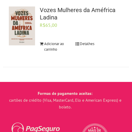
Vozes Mulheres da Améfrica
Ladina
R$
65,00
Adicionar ao
Detalhes
carrinho
Formas de pagamento aceitas:
cartões de crédito (Visa, MasterCard, Elo e American Express) e
boleto.