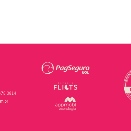
478 0814
om.br