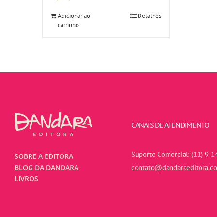
Adicionar ao
Detalhes
carrinho
CANAIS DE ATENDIMENTO
Suporte Comercial:
(11) 9 1
SOBRE A EDITORA
contato@dandaraeditora.c
BLOG DA DANDARA
LIVROS