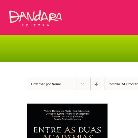
Ir
para
o
conteúdo
Ordernar por
Nome
Mostrar
24 Produt