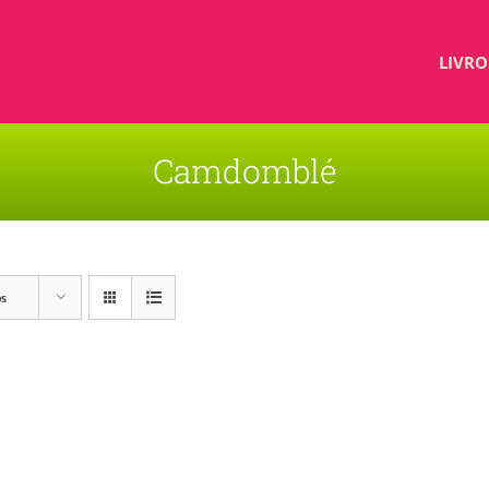
LIVRO
Camdomblé
os