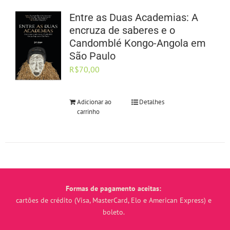
Entre as Duas Academias: A
encruza de saberes e o
Candomblé Kongo-Angola em
São Paulo
R$
70,00
Adicionar ao
Detalhes
carrinho
Formas de pagamento aceitas:
cartões de crédito (Visa, MasterCard, Elo e American Express) e
boleto.