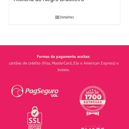
Detalhes
Formas de pagamento aceitas:
cartões de crédito (Visa, MasterCard, Elo e American Express) e
boleto.