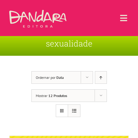
Ir
para
o
Togg
conteúdo
Navi
sexualidade
Livros
Blog
Contato
Ordernar por
Data
Sobre a Editora
Mostrar
12 Produtos
Área de Usuário
Carrinho