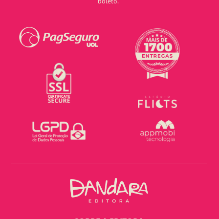
boleto.