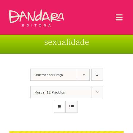
Ir
para
o
Togg
conteúdo
Navi
sexualidade
Livros
Blog
Contato
Ordernar por
Preço
Sobre a Editora
Mostrar
12 Produtos
Área de Usuário
Carrinho