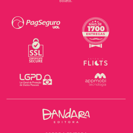
boleto.