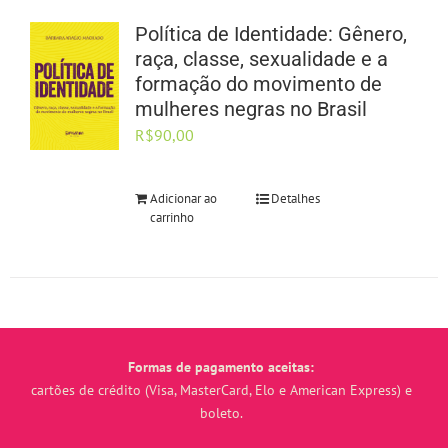
Política de Identidade: Gênero,
raça, classe, sexualidade e a
formação do movimento de
mulheres negras no Brasil
R$
90,00
Adicionar ao
Detalhes
carrinho
Formas de pagamento aceitas:
cartões de crédito (Visa, MasterCard, Elo e American Express) e
boleto.