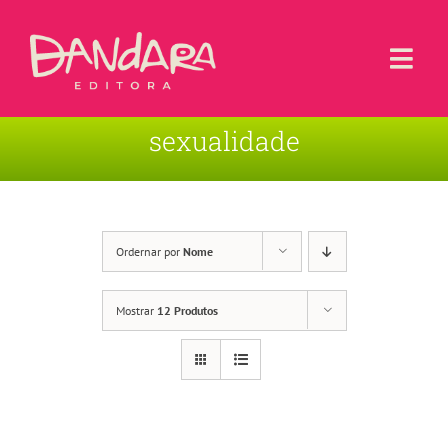
Ir
para
o
Togg
conteúdo
Navi
sexualidade
Livros
Blog
Contato
Ordernar por
Nome
Sobre a Editora
Mostrar
12 Produtos
Área de Usuário
Carrinho